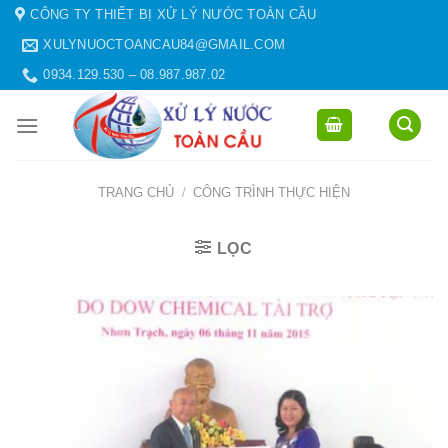
Skip
CÔNG TY THIẾT BỊ XỬ LÝ NƯỚC TOÀN CẦU
to
XULYNUOCTOANCAU84@GMAIL.COM
content
0934.129.530 – 08.987.987.02
TRANG CHỦ
/
CÔNG TRÌNH THỰC HIỆN
LỌC