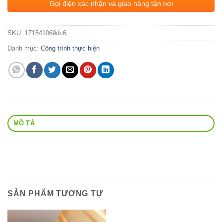
Gọi điện xác nhận và giao hàng tận nơi
SKU:
171541069dc6
Danh mục:
Công trình thực hiện
MÔ TẢ
SẢN PHẨM TƯƠNG TỰ