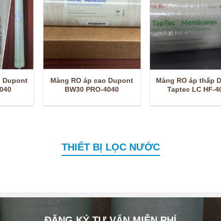
p Dupont
Màng RO áp cao Dupont
Màng RO áp thấp 
040
BW30 PRO-4040
Taptec LC HF-4
THIẾT BỊ LỌC NƯỚC
ĐĂNG KÝ TƯ VẤN MIỄN PHÍ