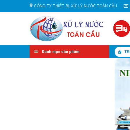
Skip
CÔNG TY THIẾT BỊ XỬ LÝ NƯỚC TOÀN CẦU
to
content
Danh mục sản phẩm
TR