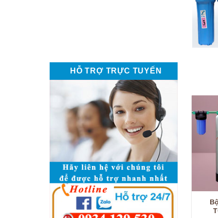
HỖ TRỢ TRỰC TUYẾN
Bộ
T