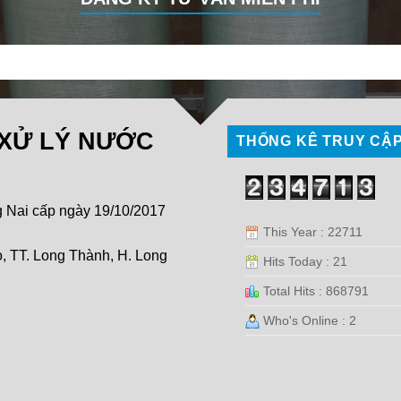
 XỬ LÝ NƯỚC
THỐNG KÊ TRUY CẬ
Nai cấp ngày 19/10/2017
This Year : 22711
, TT. Long Thành, H. Long
Hits Today : 21
Total Hits : 868791
Who's Online : 2