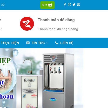
.02
0
₫
n
Thanh toán dễ dàng
/7
Thanh toán khi nhận hàng
 THỰC HIỆN
TIN TỨC
LIÊN HỆ