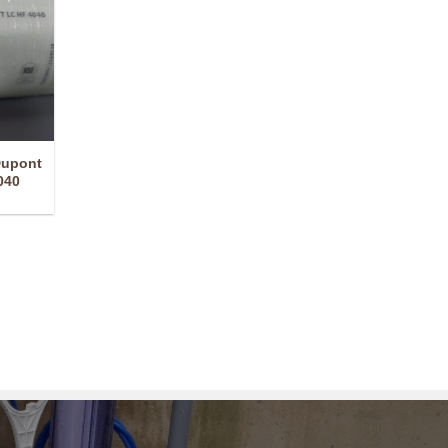
Dupont
040