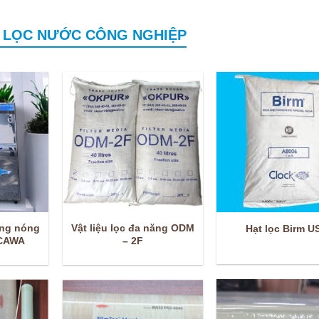
 LỌC NƯỚC CÔNG NGHIỆP
ống nóng
Vật liệu lọc đa năng ODM
Hạt lọc Birm U
OCAWA
– 2F