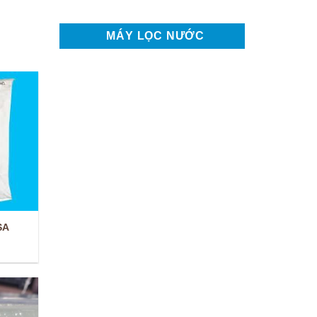
MÁY LỌC NƯỚC
SA