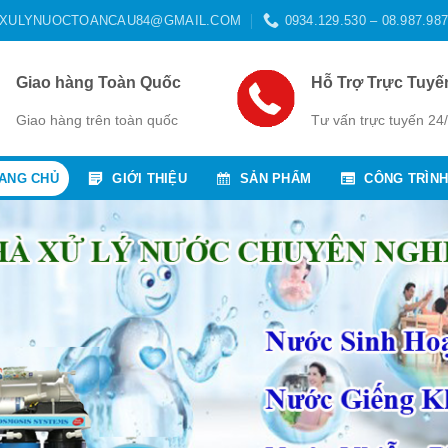
XULYNUOCTOANCAU84@GMAIL.COM
0934.129.530 – 08.987.987
Giao hàng Toàn Quốc
Hỗ Trợ Trực Tuyế
Giao hàng trên toàn quốc
Tư vấn trực tuyến 24
ANG CHỦ
GIỚI THIỆU
SẢN PHẨM
CÔNG TRÌNH