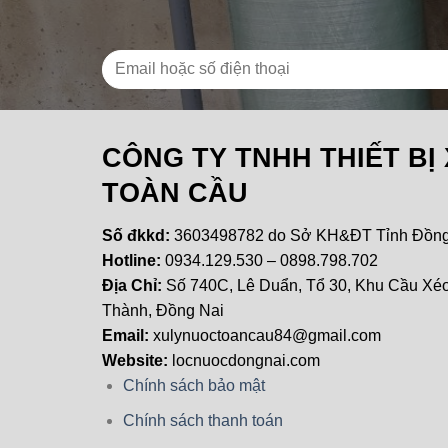
CÔNG TY TNHH THIẾT BỊ
TOÀN CẦU
Số đkkd:
3603498782 do Sở KH&ĐT Tỉnh Đồng 
Hotline:
0934.129.530 – 0898.798.702
Địa Chỉ:
Số 740C, Lê Duẩn, Tổ 30, Khu Cầu Xéo
Thành, Đồng Nai
Email:
xulynuoctoancau84@gmail.com
Website:
locnuocdongnai.com
Chính sách bảo mật
Chính sách thanh toán