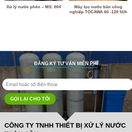
Máy lọc nước bán công
Xử lý nước phèn – MS: 004
nghiệp TOCAWA 60 -120 lít/h
ĐĂNG KÝ TƯ VẤN MIỄN PHÍ
CÔNG TY TNHH THIẾT BỊ XỬ LÝ NƯỚC