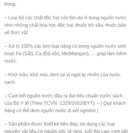
trong.
– Loại bỏ các chất độc hại còn tồn dư ở trong nguồn nước
như những chất hóa học độc hại, thuốc trừ sâu, thuốc bảo
vệ thực vật
– Xử lý 100% các kim loại nặng có trong nguồn nước sinh
hoạt: Fe (Sắt), Ca (Đá vôi), Mn(Mangan), … giúp làm mềm
nước.
– Khử màu, khử mùi, đem lại vị ngọt tự nhiên của nước
sạch.
– Cam kết nguồn nước đầu ra đạt tiêu chuẩn nước sạch
của Bộ Y tế (Theo TCVN -1329/2002/BYT). – (
Quý khách
hàng có thể đem nguồn nước đi xét nghiệm
)
– Sản phẩm được thiết kế bền đẹp, sử dụng các loại
nguyên vật liệu có nguồn gốc rõ ràng, tuổi thọ cao, cam kết