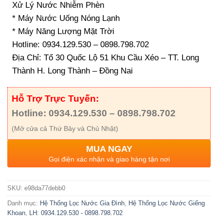
Xử Lý Nước Nhiễm Phèn
* Máy Nước Uống Nóng Lạnh
* Máy Năng Lượng Mặt Trời
Hotline: 0934.129.530 – 0898.798.702
Địa Chỉ: Tổ 30 Quốc Lộ 51 Khu Cầu Xéo – TT. Long
Thành H. Long Thành – Đồng Nai
Hỗ Trợ Trực Tuyến:
Hotline: 0934.129.530 – 0898.798.702
(Mở cửa cả Thứ Bảy và Chủ Nhật)
MUA NGAY
Gọi điện xác nhận và giao hàng tận nơi
SKU:
e98da77debb0
Danh mục:
Hệ Thống Lọc Nước Gia Đình
,
Hệ Thống Lọc Nước Giếng
Khoan
,
LH: 0934.129.530 - 0898.798.702