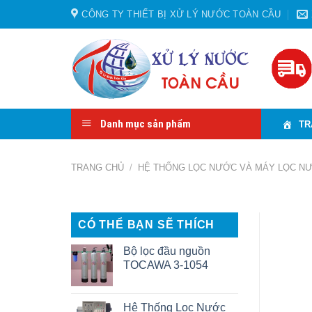
Skip
CÔNG TY THIẾT BỊ XỬ LÝ NƯỚC TOÀN CẦU
to
content
Danh mục sản phẩm
TR
TRANG CHỦ
/
HỆ THỐNG LỌC NƯỚC VÀ MÁY LỌC N
CÓ THỂ BẠN SẼ THÍCH
Bộ lọc đầu nguồn
TOCAWA 3-1054
Hệ Thống Lọc Nước