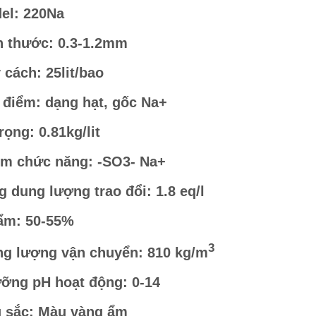
el: 220Na
h thước: 0.3-1.2mm
 cách: 25lit/bao
 điểm: dạng hạt, gốc Na+
rọng: 0.81kg/lit
m chức năng: -SO3- Na+
g dung lượng trao đổi: 1.8 eq/l
ẩm: 50-55%
3
ng lượng vận chuyển: 810 kg/m
ỡng pH hoạt động: 0-14
 sắc: Màu vàng ẩm