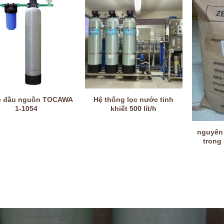
c đầu nguồn TOCAWA
Hệ thống lọc nước tinh
1-1054
khiết 500 lít/h
nguyên 
trong