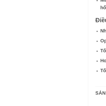
hổ
Điề
Nh
Op
Tố
Ho
Tố
SẢN