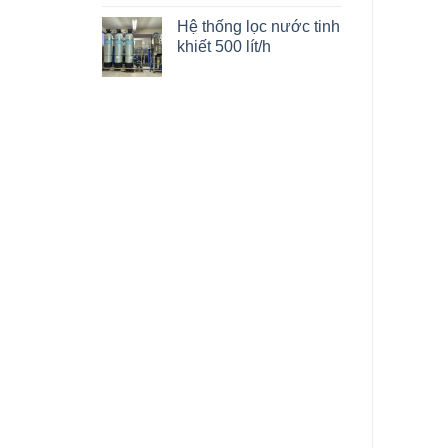
Hệ thống lọc nước tinh
khiết 500 lít/h