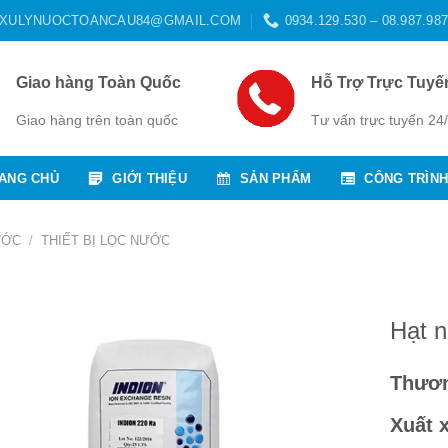
XULYNUOCTOANCAU84@GMAIL.COM
0934.129.530 – 08.987.987
Giao hàng Toàn Quốc
Hỗ Trợ Trực Tuyế
Giao hàng trên toàn quốc
Tư vấn trực tuyến 24
ANG CHỦ
GIỚI THIỆU
SẢN PHẨM
CÔNG TRÌNH
ƯỚC
/
THIẾT BỊ LỌC NƯỚC
Hạt 
Thươn
Xuất 