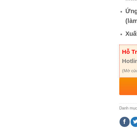
Ứng
(là
Xuấ
Hỗ T
Hotli
(Mở cửa
Danh mụ