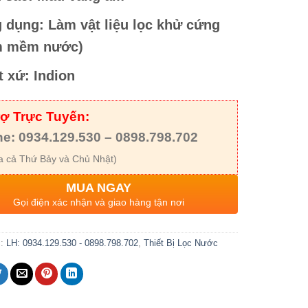
 dụng: Làm vật liệu lọc khử cứng
m mềm nước)
t xứ: Indion
rợ Trực Tuyến:
ne: 0934.129.530 – 0898.798.702
 cả Thứ Bảy và Chủ Nhật)
MUA NGAY
Gọi điện xác nhận và giao hàng tận nơi
c:
LH: 0934.129.530 - 0898.798.702
,
Thiết Bị Lọc Nước