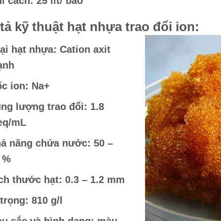
i cách: 25 lít/ bao
tả kỹ thuật hạt nhựa trao đổi ion:
ại hạt nhựa: Cation axit
ạnh
c ion: Na+
ng lượng trao đổi: 1.8
eq/mL
ả năng chứa nước: 50 –
 %
ch thước hạt: 0.3 – 1.2 mm
 trọng: 810 g/l
u sắc và hình dạng: màu