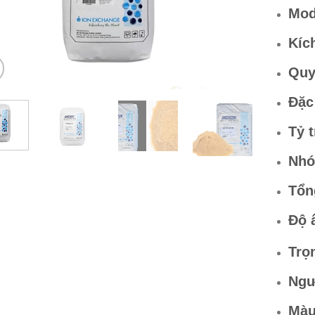
Mod
Kíc
Quy
Đặc
Tỷ t
Nhó
Tổn
Độ 
Trọ
Ngư
Màu