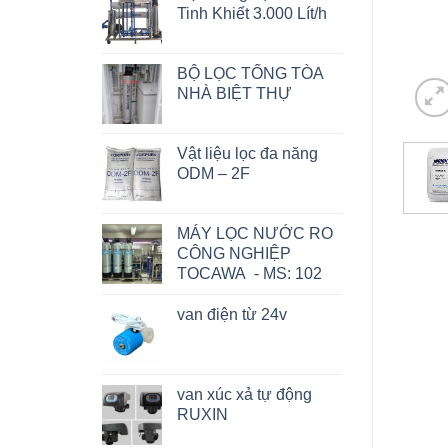
Tinh Khiết 3.000 Lít/h
BỘ LỌC TỔNG TÒA
NHÀ BIỆT THỰ
Vật liệu lọc đa năng
ODM – 2F
MÁY LỌC NƯỚC RO
CÔNG NGHIỆP
TOCAWA - MS: 102
van điện từ 24v
van xúc xả tự động
RUXIN