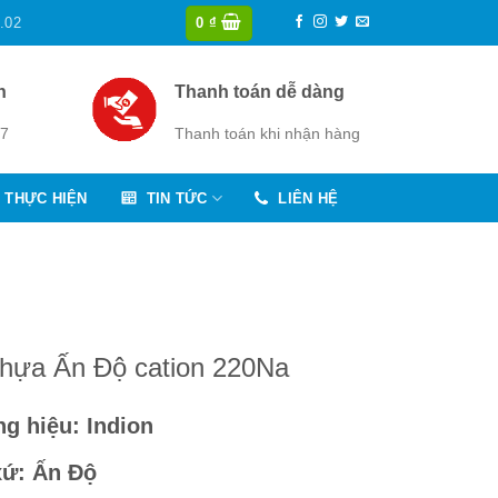
.02
0
₫
n
Thanh toán dễ dàng
/7
Thanh toán khi nhận hàng
 THỰC HIỆN
TIN TỨC
LIÊN HỆ
nhựa Ấn Độ cation 220Na
g hiệu:
Indion
xứ:
Ấn Độ