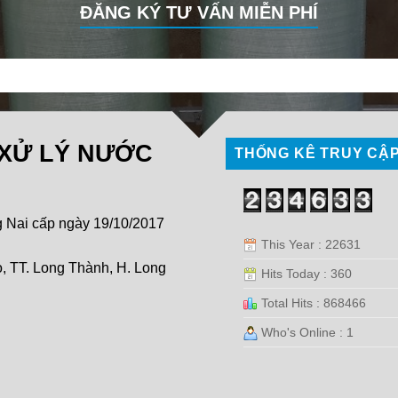
ĐĂNG KÝ TƯ VẤN MIỄN PHÍ
 XỬ LÝ NƯỚC
THỐNG KÊ TRUY CẬ
Nai cấp ngày 19/10/2017
This Year : 22631
, TT. Long Thành, H. Long
Hits Today : 360
Total Hits : 868466
Who's Online : 1