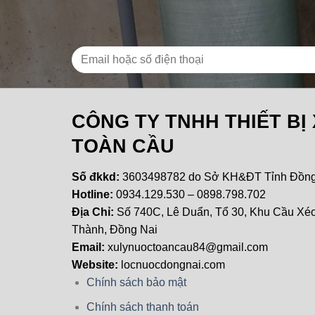
CÔNG TY TNHH THIẾT BỊ
TOÀN CẦU
Số đkkd:
3603498782 do Sở KH&ĐT Tỉnh Đồng 
Hotline:
0934.129.530 – 0898.798.702
Địa Chỉ:
Số 740C, Lê Duẩn, Tổ 30, Khu Cầu Xéo
Thành, Đồng Nai
Email:
xulynuoctoancau84@gmail.com
Website:
locnuocdongnai.com
Chính sách bảo mật
Chính sách thanh toán