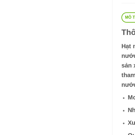
MÔ 
Thô
Hạt 
nước
sản 
tham
nước
Mo
Nh
Xu