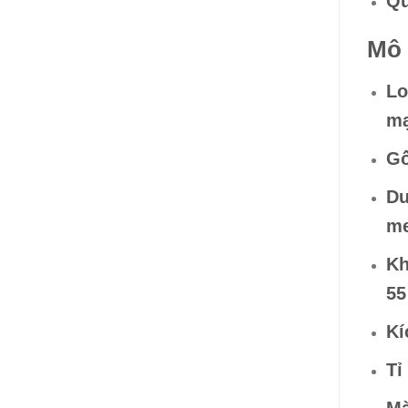
Qu
Mô 
Lo
m
Gố
Du
m
Kh
55
Kí
Tỉ
Mà