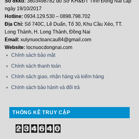
Số đkkd:
3603498782 do Sở KH&ĐT Tỉnh Đồng Nai cấp
ngày 19/10/2017
Hotline:
0934.129.530 – 0898.798.702
Địa Chỉ:
Số 740C, Lê Duẩn, Tổ 30, Khu Cầu Xéo, TT.
Long Thành, H. Long Thành, Đồng Nai
Email:
xulynuoctoancau84@gmail.com
Website:
locnuocdongnai.com
Chính sách bảo mật
Chính sách thanh toán
Chính sách giao, nhận hàng và kiểm hàng
Chính sách bảo hành và đổi trả
THỐNG KÊ TRUY CẬP