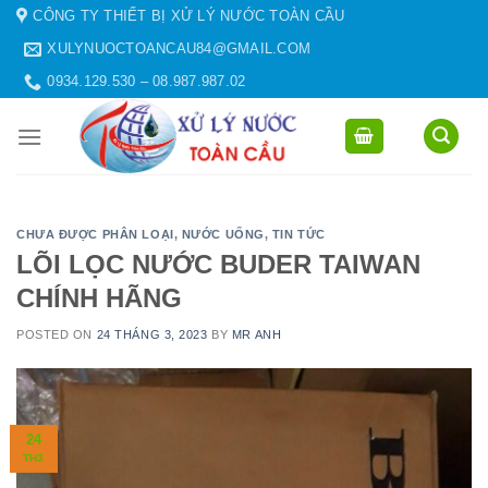
Skip
CÔNG TY THIẾT BỊ XỬ LÝ NƯỚC TOÀN CẦU
to
XULYNUOCTOANCAU84@GMAIL.COM
content
0934.129.530 – 08.987.987.02
CHƯA ĐƯỢC PHÂN LOẠI
,
NƯỚC UỐNG
,
TIN TỨC
LÕI LỌC NƯỚC BUDER TAIWAN
CHÍNH HÃNG
POSTED ON
24 THÁNG 3, 2023
BY
MR ANH
24
TH3